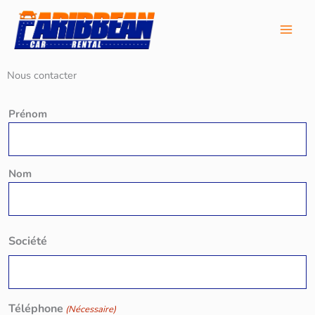
Aller
au
contenu
Nous contacter
Nom
Prénom
(Nécessaire)
Nom
Société
Téléphone
(Nécessaire)